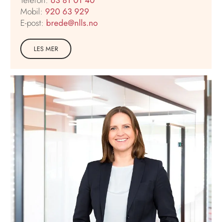
Telefon:
63 81 01 40
Mobil:
920 63 929
E-post:
brede@nlls.no
LES MER