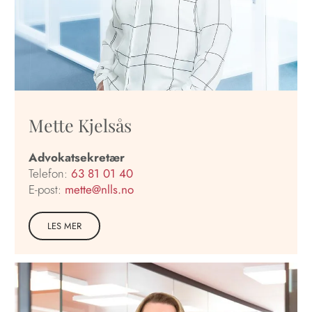
Mette Kjelsås
Advokatsekretær
Telefon:
63 81 01 40
E-post:
mette@nlls.no
LES MER