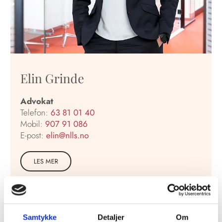
Elin Grinde
Advokat
Telefon:
63 81 01 40
Mobil:
907 91 086
E-post:
elin@nlls.no
LES MER
Samtykke
Detaljer
Om