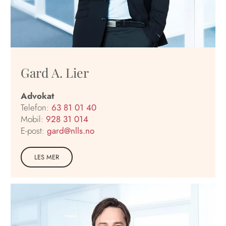
Gard A. Lier
Advokat
Telefon:
63 81 01 40
Mobil:
928 31 014
E-post:
gard@nlls.no
LES MER