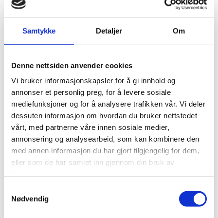
Erstatningsrett
Samtykke
Detaljer
Om
Forbruker- og kjøpsrett
Forsvarer og bistandsadvokat
Denne nettsiden anvender cookies
Vi bruker informasjonskapsler for å gi innhold og
Forvaltningsrett
annonser et personlig preg, for å levere sosiale
mediefunksjoner og for å analysere trafikken vår. Vi deler
Idretts- og forretningsjus
dessuten informasjon om hvordan du bruker nettstedet
vårt, med partnerne våre innen sosiale medier,
Kontrakts- og avtalerett
annonsering og analysearbeid, som kan kombinere den
med annen informasjon du har gjort tilgjengelig for dem,
Psykisk helsevern
eller som de har samlet inn gjennom din bruk av
tjenestene deres.
Selskapsrett
Samtykkevalg
Nødvendig