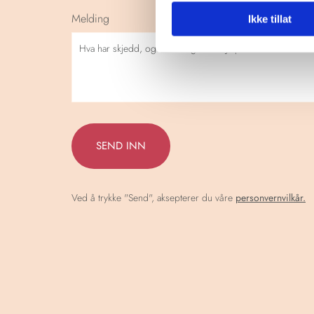
Melding
Ikke tillat
Ved å trykke "Send", aksepterer du våre
personvernvilkår.