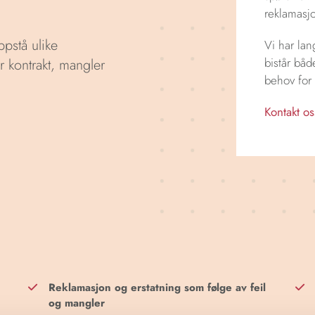
reklamasj
pstå ulike
Vi har lan
bistår båd
r kontrakt, mangler
behov for r
Kontakt os
Reklamasjon og erstatning som følge av feil
og mangler