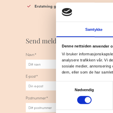
Erstatning grunnet skjulte feil og mangler
Samtykke
Send melding til våre advokate
Denne nettsiden anvender c
Navn*
Vi bruker informasjonskapsler
analysere trafikken vår. Vi 
sosiale medier, annonsering 
dem, eller som de har samlet
E-post*
Samtykkevalg
Nødvendig
Postnummer*