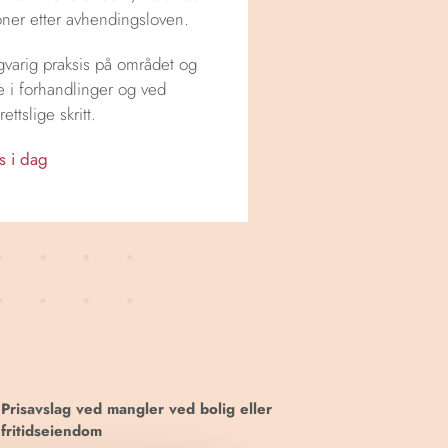
oner etter avhendingsloven.
gvarig praksis på området og
e i forhandlinger og ved
ettslige skritt.
s i dag
Prisavslag ved mangler ved bolig eller
fritidseiendom