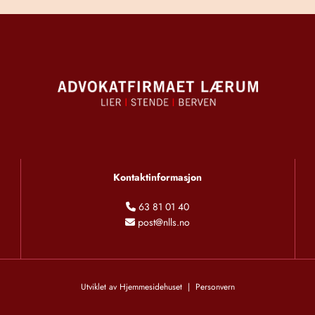
Kontaktinformasjon
63 81 01 40

post@nlls.no

Utviklet av
Hjemmesidehuset
|
Personvern