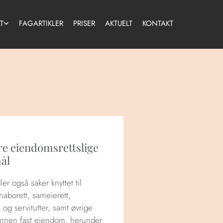
T
FAGARTIKLER
PRISER
AKTUELT
KONTAKT
e eiendomsrettslige
ål
er også saker knyttet til
 naborett, sameierett,
 og servitutter, samt øvrige
innen fast eiendom, herunder