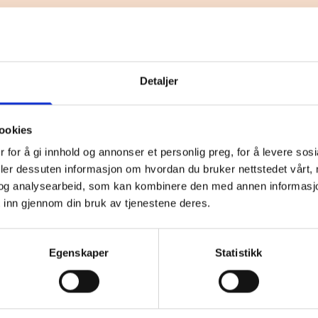
Heving av kjøp av eiendom
Detaljer
r - få raskt svar
ookies
 for å gi innhold og annonser et personlig preg, for å levere sos
deler dessuten informasjon om hvordan du bruker nettstedet vårt,
og analysearbeid, som kan kombinere den med annen informasjon d
 inn gjennom din bruk av tjenestene deres.
Telefon*
Egenskaper
Statistikk
Poststed*