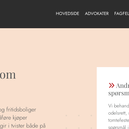
HOVEDSIDE
ADVOKATER
FAGFEL
ndom
Andr

spørsm
Vi behandl
g fritidsboliger
odelsrett,
åføre kjøper
tomtefeste
gir i tvister både på
spørsmål 