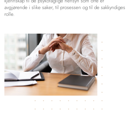
kjennskap til de psykofaglige hensyn som ofte er
avgjørende i slike saker, til prosessen og til de sakkyndiges
rolle.