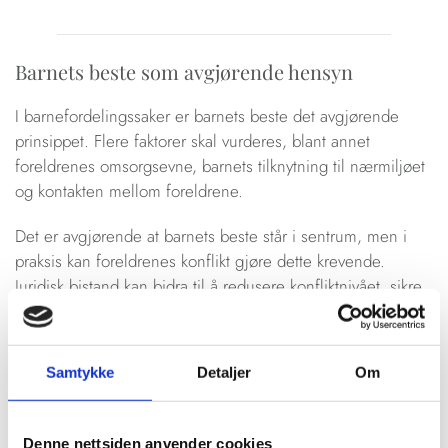
Barnets beste som avgjørende hensyn
I barnefordelingssaker er barnets beste det avgjørende
prinsippet. Flere faktorer skal vurderes, blant annet
foreldrenes omsorgsevne, barnets tilknytning til nærmiljøet
og kontakten mellom foreldrene.
Det er avgjørende at barnets beste står i sentrum, men i
praksis kan foreldrenes konflikt gjøre dette krevende.
Juridisk bistand kan bidra til å redusere konfliktnivået, sikre
god kommunikasjon og kartlegge hvilken løsning som er
best for barnet.
Samtykke
Detaljer
Om
Fri rettshjelp
Denne nettsiden anvender cookies