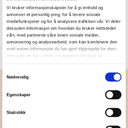
Vi bruker informasjonskapsler for å gi innhold og
Barnefordelingssaker kan kvalifisere til fri rettshjelp dersom
annonser et personlig preg, for å levere sosiale
de økonomiske vilkårene i loven er oppfylt. Fri rettshjelp
mediefunksjoner og for å analysere trafikken vår. Vi deler
innebærer at staten dekker utgiftene til saken.
dessuten informasjon om hvordan du bruker nettstedet
vårt, med partnerne våre innen sosiale medier,
Våre advokater har plikt til å informere om ordningen.
annonsering og analysearbeid, som kan kombinere den
Oppfyller du vilkårene, søker vi om fri rettshjelp på dine
med annen informasjon du har gjort tilgjengelig for dem,
vegne.
eller som de har samlet inn gjennom din bruk av
tjenestene deres.
Samtykkevalg
Nødvendig
Egenskaper
Send melding til våre advokater - få raskt
svar
Statistikk
Navn*