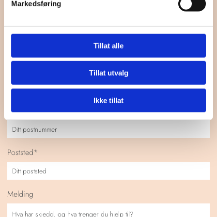
Markedsføring
E-post*
Tillat alle
Telefon*
Tillat utvalg
Ikke tillat
Postnummer*
Poststed*
Melding