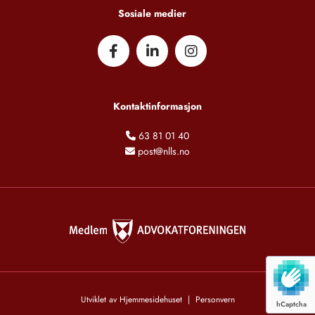
Sosiale medier
Kontaktinformasjon
63 81 01 40

post@nlls.no

Utviklet av
Hjemmesidehuset
|
Personvern
hCaptcha