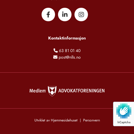
Kontaktinformasjon
63 81 01 40

post@nlls.no

Utviklet av
Hjemmesidehuset
|
Personvern
hCaptcha