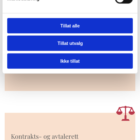
Tillat alle
Idretts- og forretningsjus
Tillat utvalg
Juridiske spørsmål knyttet til idrett, organisasjonsliv og
næringsvirksomhet.
Ikke tillat
Les mer
Kontrakts- og avtalerett