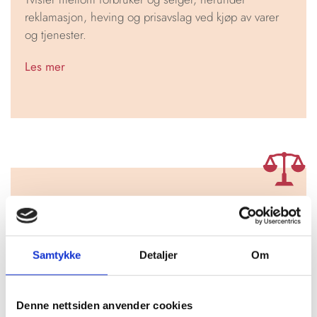
reklamasjon, heving og prisavslag ved kjøp av varer
og tjenester.
Les mer
Forsvarer og bistandsadvokat
Forsvareroppdrag i straffesaker og bistand til
Samtykke
Detaljer
Om
fornærmede som bistandsadvokat.
Les mer
Denne nettsiden anvender cookies