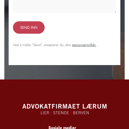
Ved å trykke "Send", aksepterer du våre
personvernvilkår.
Sosiale medier