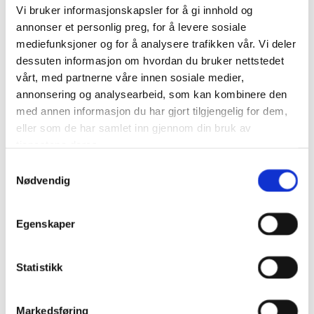
Vi bruker informasjonskapsler for å gi innhold og
annonser et personlig preg, for å levere sosiale
mediefunksjoner og for å analysere trafikken vår. Vi deler
dessuten informasjon om hvordan du bruker nettstedet
vårt, med partnerne våre innen sosiale medier,
annonsering og analysearbeid, som kan kombinere den
med annen informasjon du har gjort tilgjengelig for dem,
eller som de har samlet inn gjennom din bruk av
Forvaltningsrett
tjenestene deres.
Bistand i saker som gjelder forholdet til det offentlige,
Samtykkevalg
Nødvendig
herunder klager og andre forvaltningsrettslige
spørsmål.
Egenskaper
Les mer
Statistikk
Markedsføring